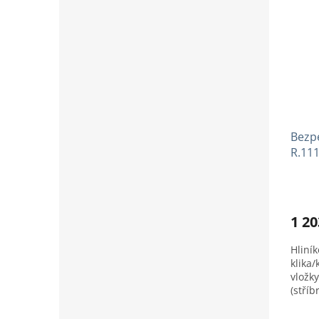
Bezp
R.111
1 20
Hliní
klika/
vložky
(stříb