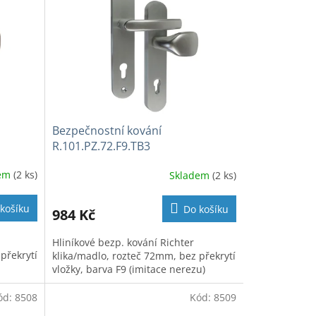
Bezpečnostní kování
R.101.PZ.72.F9.TB3
dem
(2 ks)
Skladem
(2 ks)
košíku
Do košíku
984 Kč
Hliníkové bezp. kování Richter
překrytí
klika/madlo, rozteč 72mm, bez překrytí
vložky, barva F9 (imitace nerezu)
ód:
8508
Kód:
8509