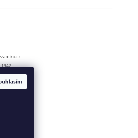
@
zamiro.cz
11942
ouhlasím