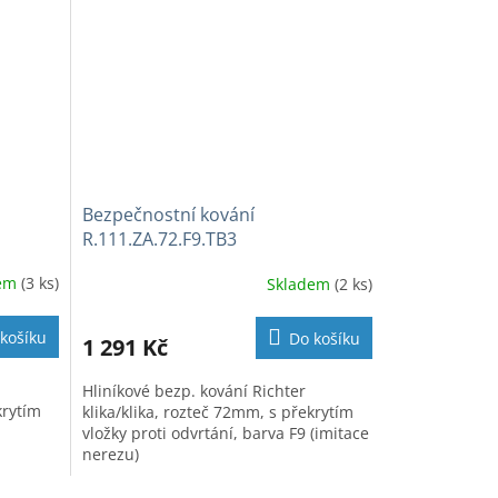
Bezpečnostní kování
R.111.ZA.72.F9.TB3
dem
(3 ks)
Skladem
(2 ks)
košíku
Do košíku
1 291 Kč
Hliníkové bezp. kování Richter
krytím
klika/klika, rozteč 72mm, s překrytím
vložky proti odvrtání, barva F9 (imitace
nerezu)