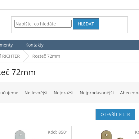
HLEDAT
menty
Kontakty
í RICHTER
Rozteč 72mm
teč 72mm
ručujeme
Nejlevnější
Nejdražší
Nejprodávanější
Abecedn
OTEVŘÍT FILTR
Kód:
8501
K