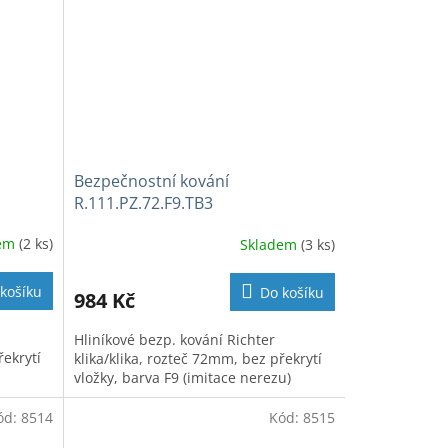
Bezpečnostní kování
R.111.PZ.72.F9.TB3
dem
(2 ks)
Skladem
(3 ks)
košíku
Do košíku
984 Kč
Hliníkové bezp. kování Richter
řekrytí
klika/klika, rozteč 72mm, bez překrytí
vložky, barva F9 (imitace nerezu)
ód:
8514
Kód:
8515