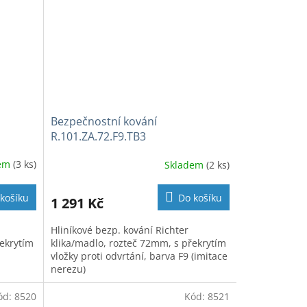
Bezpečnostní kování
R.101.ZA.72.F9.TB3
dem
(3 ks)
Skladem
(2 ks)
košíku
Do košíku
1 291 Kč
Hliníkové bezp. kování Richter
řekrytím
klika/madlo, rozteč 72mm, s překrytím
vložky proti odvrtání, barva F9 (imitace
nerezu)
ód:
8520
Kód:
8521