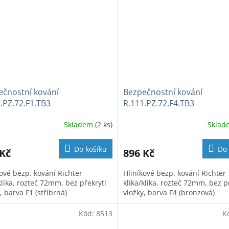
ečnostní kování
Bezpečnostní kování
.PZ.72.F1.TB3
R.111.PZ.72.F4.TB3
Skladem
(2 ks)
Skla
Do košíku
Do 
 Kč
896 Kč
kové bezp. kování Richter
Hliníkové bezp. kování Richter
klika, rozteč 72mm, bez překrytí
klika/klika, rozteč 72mm, bez p
, barva F1 (stříbrná)
vložky, barva F4 (bronzová)
Kód:
8513
K