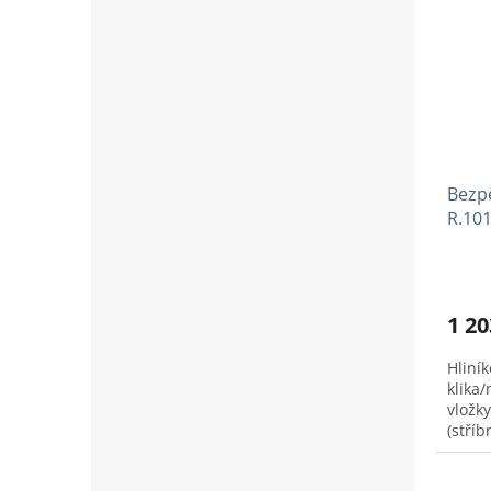
Bezp
R.101
1 20
Hliní
klika
vložky
(stříb