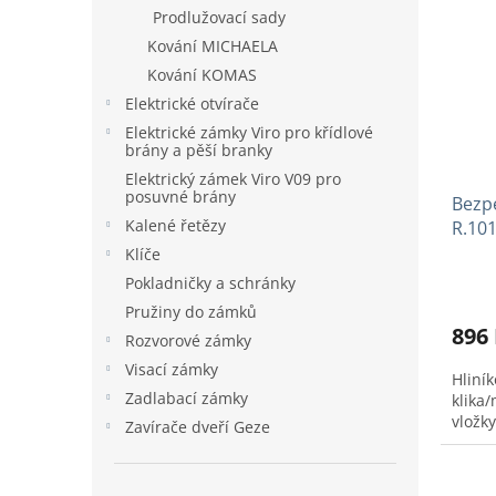
o
n
p
Prodlužovací sady
d
e
i
u
Kování MICHAELA
l
s
k
Kování KOMAS
p
t
Elektrické otvírače
r
ů
o
Elektrické zámky Viro pro křídlové
brány a pěší branky
d
u
Elektrický zámek Viro V09 pro
posuvné brány
Bezp
k
Kalené řetězy
R.101
t
ů
Klíče
Pokladničky a schránky
Pružiny do zámků
896
Rozvorové zámky
Visací zámky
Hliní
Zadlabací zámky
klika
vložky
Zavírače dveří Geze