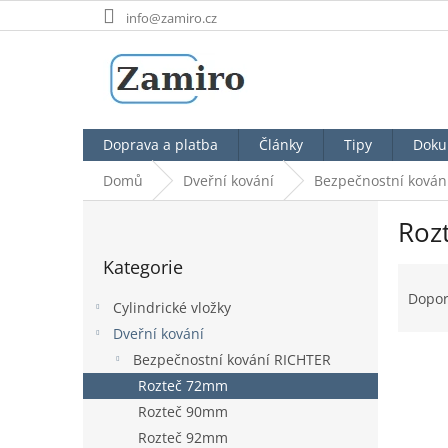
Přejít
info@zamiro.cz
na
obsah
Doprava a platba
Články
Tipy
Doku
Domů
Dveřní kování
Bezpečnostní kován
P
Roz
o
Přeskočit
s
Kategorie
kategorie
Ř
t
a
r
Dopo
Cylindrické vložky
z
a
Dveřní kování
e
n
n
Bezpečnostní kování RICHTER
n
í
í
Rozteč 72mm
p
p
V
Rozteč 90mm
r
a
ý
Rozteč 92mm