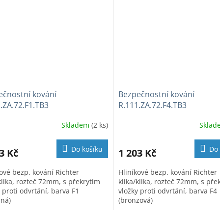
ečnostní kování
Bezpečnostní kování
.ZA.72.F1.TB3
R.111.ZA.72.F4.TB3
Skladem
(2 ks)
Skla
Do košíku
Do 
3 Kč
1 203 Kč
kové bezp. kování Richter
Hliníkové bezp. kování Richter
klika, rozteč 72mm, s překrytím
klika/klika, rozteč 72mm, s pře
 proti odvrtání, barva F1
vložky proti odvrtání, barva F4
rná)
(bronzová)