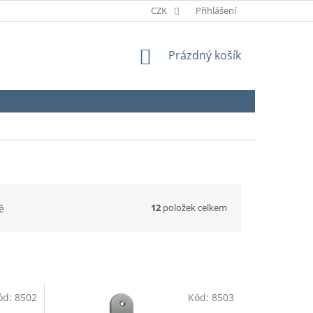
CZK
Přihlášení
NÁKUPNÍ
Prázdný košík
KOŠÍK
12
položek celkem
ě
ód:
8502
Kód:
8503