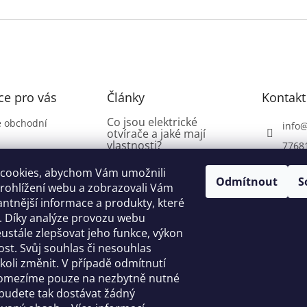
O
v
l
á
d
a
c
í
ce pro vás
Články
Kontakt
p
r
Co jsou elektrické
 obchodní
info
otvírače a jaké mají
v
vlastnosti?
7768
k
y
í řád
18.5.2024
cookies, abychom Vám umožnili
v
Odmítnout
S
ý
Visací zámky pro kalené
rohlížení webu a zobrazovali Vám
p
řetězy: jaké by měly mít
antnější informace a produkty, které
vlastnosti?
i
í. Díky analýze provozu webu
 platba
s
stále zlepšovat jeho funkce, výkon
24.4.2024
u
ost. Svůj souhlas či nesouhlas
Jak vybrat bezpečnostní
oli změnit. V případě odmítnutí
řetěz pro zamykání kola
či motocyklu?
 omezíme pouze na nezbytně nutné
budete tak dostávat žádný
13.3.2024