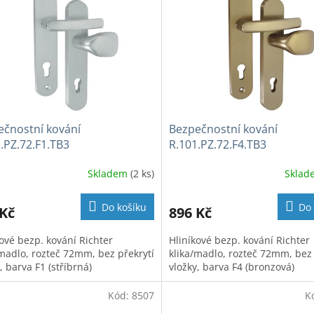
ečnostní kování
Bezpečnostní kování
.PZ.72.F1.TB3
R.101.PZ.72.F4.TB3
Skladem
(2 ks)
Skla
Do košíku
Do 
 Kč
896 Kč
kové bezp. kování Richter
Hliníkové bezp. kování Richter
/madlo, rozteč 72mm, bez překrytí
klika/madlo, rozteč 72mm, bez 
, barva F1 (stříbrná)
vložky, barva F4 (bronzová)
Kód:
8507
K