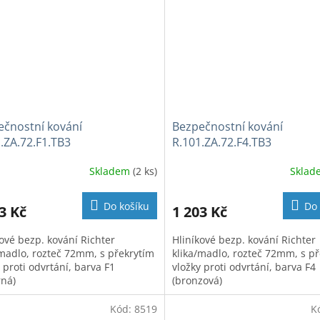
ečnostní kování
Bezpečnostní kování
.ZA.72.F1.TB3
R.101.ZA.72.F4.TB3
Skladem
(2 ks)
Skla
Do košíku
Do 
3 Kč
1 203 Kč
kové bezp. kování Richter
Hliníkové bezp. kování Richter
/madlo, rozteč 72mm, s překrytím
klika/madlo, rozteč 72mm, s p
 proti odvrtání, barva F1
vložky proti odvrtání, barva F4
rná)
(bronzová)
Kód:
8519
K