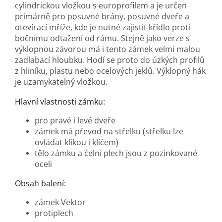
cylindrickou vložkou s europrofilem a je určen
primárně pro posuvné brány, posuvné dveře a
otevírací mříže, kde je nutné zajistit křídlo proti
bočnímu odtažení od rámu. Stejně jako verze s
výklopnou závorou má i tento zámek velmi malou
zadlabací hloubku. Hodí se proto do úzkých profilů
z hliníku, plastu nebo ocelových jeklů. Výklopný hák
je uzamykatelný vložkou.
Hlavní vlastnosti zámku:
pro pravé i levé dveře
zámek má převod na střelku (střelku lze
ovládat klikou i klíčem)
tělo zámku a čelní plech jsou z pozinkované
oceli
Obsah balení:
zámek Vektor
protiplech