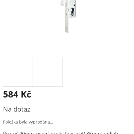
584 Kč
Měrná
Na dotaz
cena:
Položka byla vyprodána…
Rozteč 90mm, osová vzdál. (backset) 35mm, zádlab