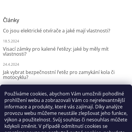
Články
Co jsou elektrické otvírače a jaké mají vlastnosti?
18.5.2024
Visací zámky pro kalené řetězy: jaké by měly mít
vlastnosti?
24.4.2024
Jak vybrat bezpečnostní řetěz pro zamykání kola či
motocyklu?
13.3.2024
Používáme cookies, abychom Vám umožnili pohodlné
prohlížení webu a zobrazovali Vám co nejrelevantnější
Kontakt
informace a produkty, které vás zajímají. Díky analýze
provozu webu můžeme neustále zlepšovat jeho funkce,
info
@
zamiro.cz
výkon a použitelnost. Svůj souhlas či nesouhlas můžete
kdykoli změnit. V případě odmítnutí cookies se
776811942