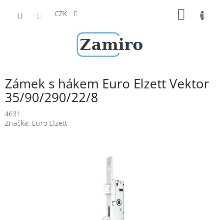
Přejít
NÁKUP
na
CZK
obsah
KOŠÍK
Zámek s hákem Euro Elzett Vektor
35/90/290/22/8
4631
Značka:
Euro Elzett