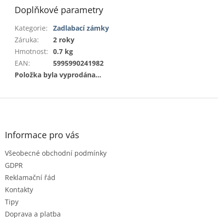
Doplňkové parametry
Kategorie
:
Zadlabací zámky
Záruka
:
2 roky
Hmotnost
:
0.7 kg
EAN
:
5995990241982
Položka byla vyprodána…
Z
á
p
a
Informace pro vás
t
Všeobecné obchodní podmínky
í
GDPR
Reklamační řád
Kontakty
Tipy
Doprava a platba