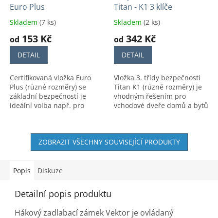
Euro Plus
Titan - K1 3 klíče
Skladem
(7 ks)
Skladem
(2 ks)
153 Kč
342 Kč
od
od
DETAIL
DETAIL
Certifikovaná vložka Euro
Vložka 3. třídy bezpečnosti
Plus (různé rozměry) se
Titan K1 (různé rozměry) je
základní bezpečností je
vhodným řešením pro
ideální volba např. pro
vchodové dveře domů a bytů
sklepy, kůlny, branky.
i s frekventovaným pohybem
osob.
ZOBRAZIT VŠECHNY SOUVISEJÍCÍ PRODUKTY
Popis
Diskuze
Detailní popis produktu
Hákový zadlabací zámek Vektor je ovládaný