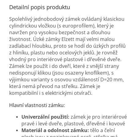
Detailní popis produktu
Spolehlivý jednobodový zámek ovládaný klasickou
cylindrickou vložkou (s europrofilem), který je
navržen pro vysokou bezpečnost a dlouhou
životnost. Úzké zámky Elzett mají velmi malou
zadlabací hloubku, proto se hodí do úzkých profilů
z hliníku, plastu nebo ocelových jeklů. Je rovněž
vhodný pro interiérové plastové i dřevěné dveře.
Zámek lze použít i do dveří, které z vnější strany
nedisponují klikou (jsou osazeny knoflíkem), s
výjimkou varianty s osovou vzdáleností D=20 mm,
která nemá převod na střelku. Zámek je
kompatibilní i s elektrickými otvírači.
Hlavní vlastnosti zámku:
Univerzální použití:
zámek je pro interiérové
pravé i levé dveře, plastové, dřevěné i kovové
Materiál a odolnost zámku:
tělo a čelní
plech jsou z pozinkované oceli, střelka má