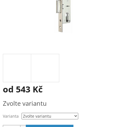
od
543 Kč
Měrná
Zvolte variantu
cena:
Varianta