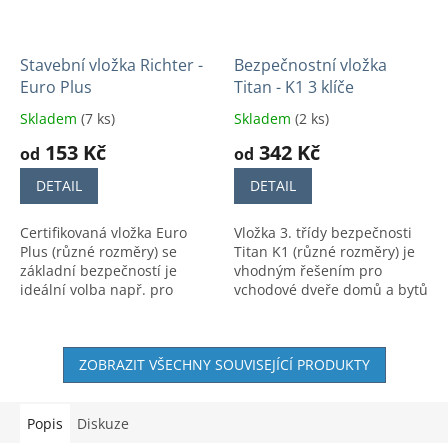
Stavební vložka Richter -
Bezpečnostní vložka
Euro Plus
Titan - K1 3 klíče
Skladem
(7 ks)
Skladem
(2 ks)
153 Kč
342 Kč
od
od
DETAIL
DETAIL
Certifikovaná vložka Euro
Vložka 3. třídy bezpečnosti
Plus (různé rozměry) se
Titan K1 (různé rozměry) je
základní bezpečností je
vhodným řešením pro
ideální volba např. pro
vchodové dveře domů a bytů
sklepy, kůlny, branky.
i s frekventovaným pohybem
osob.
ZOBRAZIT VŠECHNY SOUVISEJÍCÍ PRODUKTY
Popis
Diskuze