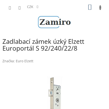
Přejít
NÁKUP
na
CZK
obsah
KOŠÍK
Zadlabací zámek úzký Elzett
Europortál S 92/240/22/8
Značka:
Euro Elzett