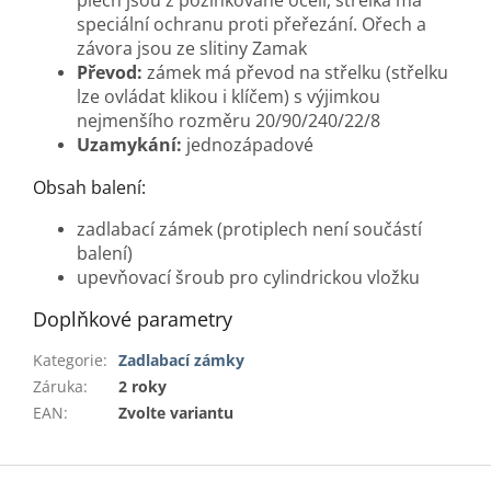
speciální ochranu proti přeřezání. Ořech a
závora jsou ze slitiny Zamak
Převod:
zámek má převod na střelku (střelku
lze ovládat klikou i klíčem) s výjimkou
nejmenšího rozměru 20/90/240/22/8
Uzamykání:
jednozápadové
Obsah balení:
zadlabací zámek (protiplech není součástí
balení)
upevňovací šroub pro cylindrickou vložku
Doplňkové parametry
Kategorie
:
Zadlabací zámky
Záruka
:
2 roky
EAN
:
Zvolte variantu
Z