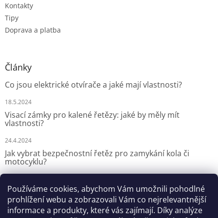
Kontakty
Tipy
Doprava a platba
Články
Co jsou elektrické otvírače a jaké mají vlastnosti?
18.5.2024
Visací zámky pro kalené řetězy: jaké by měly mít
vlastnosti?
24.4.2024
Jak vybrat bezpečnostní řetěz pro zamykání kola či
motocyklu?
13.3.2024
Používáme cookies, abychom Vám umožnili pohodlné
prohlížení webu a zobrazovali Vám co nejrelevantnější
Kontakt
informace a produkty, které vás zajímají. Díky analýze