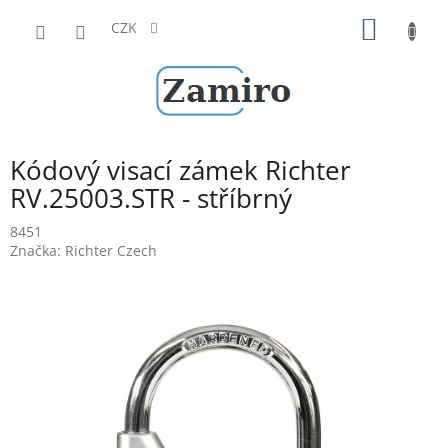
Přejít
NÁKUP
na
CZK
obsah
KOŠÍK
Kódový visací zámek Richter
RV.25003.STR - stříbrný
8451
Značka:
Richter Czech