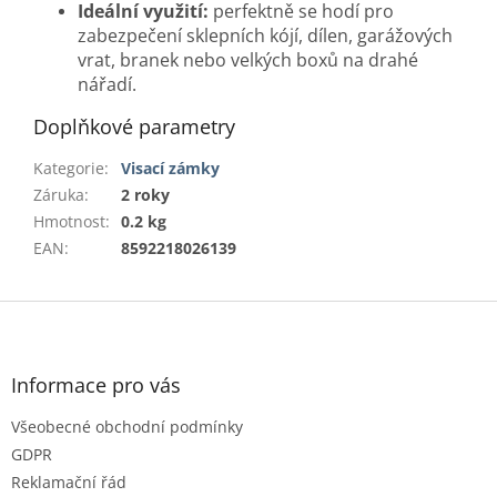
Ideální využití:
perfektně se hodí pro
zabezpečení sklepních kójí, dílen, garážových
vrat, branek nebo velkých boxů na drahé
nářadí.
Doplňkové parametry
Kategorie
:
Visací zámky
Záruka
:
2 roky
Hmotnost
:
0.2 kg
EAN
:
8592218026139
Z
á
p
a
Informace pro vás
t
Všeobecné obchodní podmínky
í
GDPR
Reklamační řád