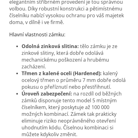
elegantním stříbrném provedení je tou správnou
volbou. Díky robustní konstrukci a pětimístnému
číselníku nabízí vysokou ochranu pro váš majetek
doma, v dílně i ve firmě.
Hlavní vlastnosti zámku:
Odolná zinková slitina:
tělo zámku je ze
zinkové slitiny, která dobře odolává
mechanickému poškození a hrubému
zacházení.
Třmen z kalené oceli (Hardened):
kalený
ocelový třmen o průměru 7 mm dobře odolá
pokusu o přeříznutí nebo přestřihnutí.
Úroveň zabezpečení:
na rozdíl od běžných
zámků disponuje tento model 5 místným
číselníkem, který poskytuje až 100 000
možných kombinací. Zámek tak prakticky
eliminuje riziko neoprávněného otevření
uhodnutím kódu. Číselnou kombinaci si
můžete kdykoliv změnit.