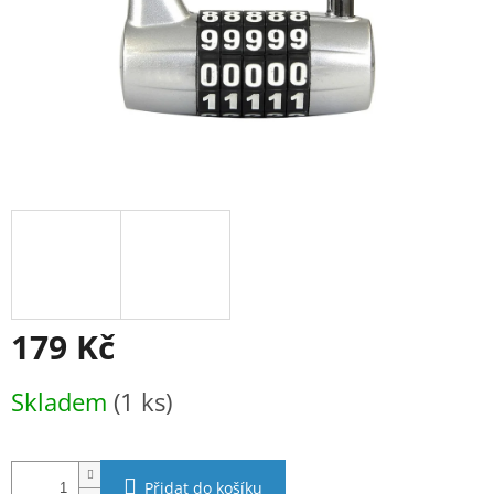
179 Kč
Měrná
Skladem
(1 ks)
cena:
Přidat do košíku