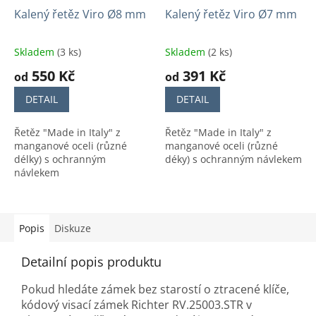
Kalený řetěz Viro Ø8 mm
Kalený řetěz Viro Ø7 mm
Skladem
(3 ks)
Skladem
(2 ks)
550 Kč
391 Kč
od
od
DETAIL
DETAIL
Řetěz "Made in Italy" z
Řetěz "Made in Italy" z
manganové oceli (různé
manganové oceli (různé
délky) s ochranným
déky) s ochranným návlekem
návlekem
Popis
Diskuze
Detailní popis produktu
Pokud hledáte zámek bez starostí o ztracené klíče,
kódový visací zámek Richter RV.25003.STR v