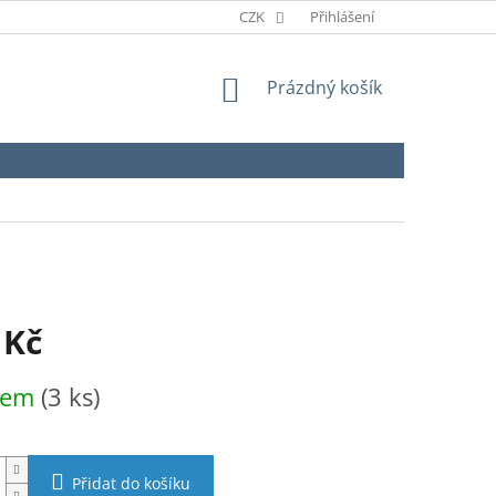
CZK
Přihlášení
NÁKUPNÍ
Prázdný košík
KOŠÍK
 Kč
dem
(3 ks)
Přidat do košíku