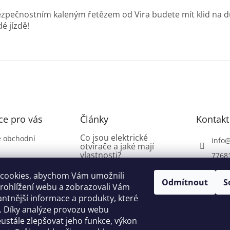
ezpečnostním kaleným řetězem od Vira budete mít klid na du
é jízdě!
ce pro vás
Články
Kontakt
Co jsou elektrické
 obchodní
info
otvírače a jaké mají
vlastnosti?
7768
í řád
18.5.2024
cookies, abychom Vám umožnili
Odmítnout
S
Visací zámky pro kalené
rohlížení webu a zobrazovali Vám
řetězy: jaké by měly mít
antnější informace a produkty, které
vlastnosti?
í. Díky analýze provozu webu
 platba
stále zlepšovat jeho funkce, výkon
24.4.2024