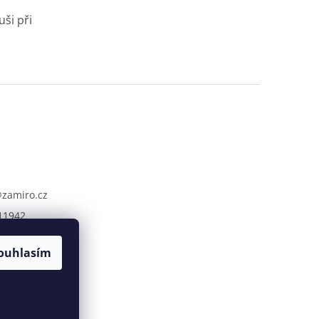
ši při
@
zamiro.cz
11942
ouhlasím