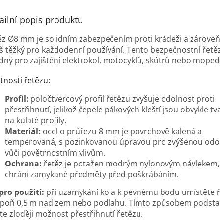
ailní popis produktu
ěz Ø8 mm je solidním zabezpečením proti krádeži a zároveň
iš těžký pro každodenní používání. Tento bezpečnostní řetěz 
dný pro zajištění elektrokol, motocyklů, skútrů nebo moped
tnosti řetězu:
Profil:
poločtvercový profil řetězu zvyšuje odolnost proti
přestřihnutí, jelikož čepele pákových kleští jsou obvykle t
na kulaté profily.
Materiál:
ocel o průřezu 8 mm je povrchově kalená a
temperovaná, s pozinkovanou úpravou pro zvýšenou odo
vůči povětrnostním vlivům.
Ochrana:
řetěz je potažen modrým nylonovým návlekem, 
chrání zamykané předměty před poškrábáním.
pro použití:
při uzamykání kola k pevnému bodu umístěte ř
spoň 0,5 m nad zem nebo podlahu. Tímto způsobem podsta
íte zloději možnost přestřihnutí řetězu.