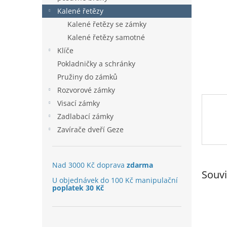
n
Kalené řetězy
e
l
Kalené řetězy se zámky
Kalené řetězy samotné
Klíče
Pokladničky a schránky
Pružiny do zámků
Rozvorové zámky
Visací zámky
Zadlabací zámky
Zavírače dveří Geze
Nad 3000 Kč doprava
zdarma
Souvi
U objednávek do 100 Kč manipulační
poplatek 30 Kč