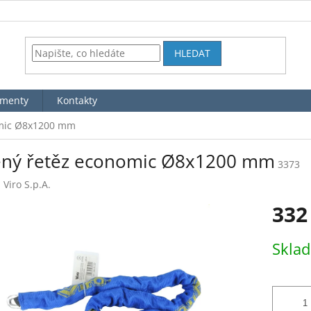
HLEDAT
menty
Kontakty
omic Ø8x1200 mm
ený řetěz economic Ø8x1200 mm
3373
:
Viro S.p.A.
332
Měrná
Skla
cena: