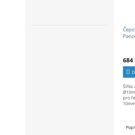
Čepov
Panz
684
D
Šířka
Ø10mm
pro ř
10m
Popi