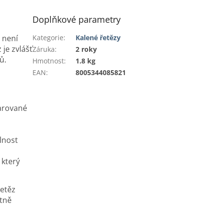
Doplňkové parametry
 není
Kategorie
:
Kalené řetězy
je zvlášť
Záruka
:
2 roky
ů.
Hmotnost
:
1.8 kg
EAN
:
8005344085821
varované
lnost
který
etěz
tně