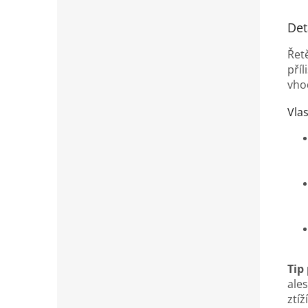
Det
Řet
příl
vho
Vlas
Tip 
ale
ztíž