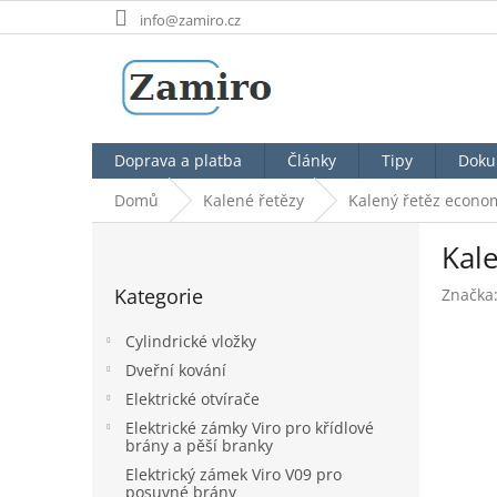
Přejít
info@zamiro.cz
na
obsah
Doprava a platba
Články
Tipy
Doku
Domů
Kalené řetězy
Kalený řetěz econ
P
Kal
o
Přeskočit
s
Kategorie
Značka
kategorie
t
r
Cylindrické vložky
a
Dveřní kování
n
Elektrické otvírače
n
í
Elektrické zámky Viro pro křídlové
brány a pěší branky
p
a
Elektrický zámek Viro V09 pro
posuvné brány