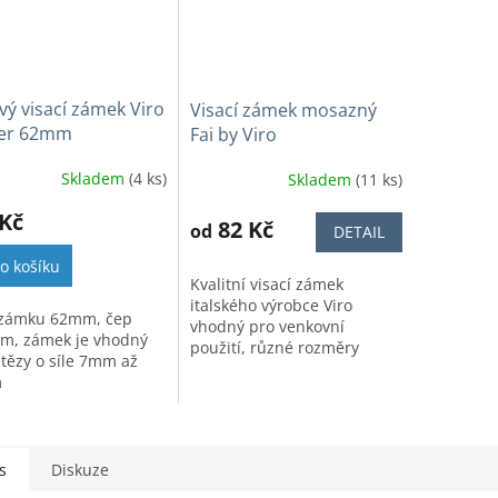
ý visací zámek Viro
Visací zámek mosazný
er 62mm
Fai by Viro
Skladem
(4 ks)
Skladem
(11 ks)
 Kč
82 Kč
od
DETAIL
o košíku
Kvalitní visací zámek
italského výrobce Viro
 zámku 62mm, čep
vhodný pro venkovní
, zámek je vhodný
použití, různé rozměry
etězy o síle 7mm až
m
s
Diskuze