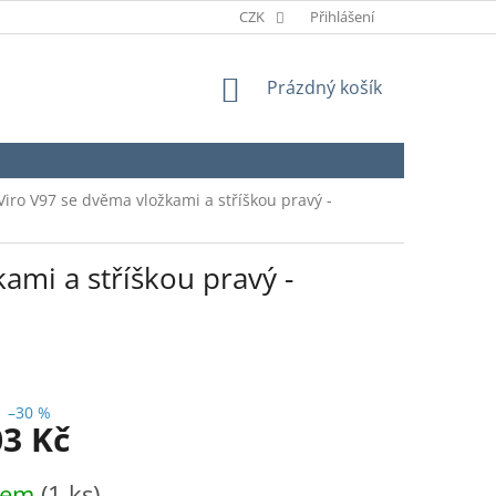
CZK
Přihlášení
NÁKUPNÍ
Prázdný košík
KOŠÍK
Viro V97 se dvěma vložkami a stříškou pravý -
ami a stříškou pravý -
–30 %
03 Kč
dem
(1 ks)