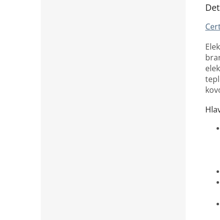
Det
Cert
Ele
bra
ele
tep
kov
Hla