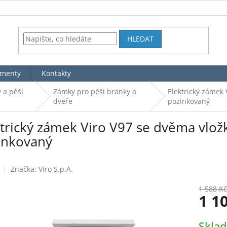
HLEDAT
menty
Kontakty
 a pěší
Zámky pro pěší branky a
Elektrický zámek 
dveře
pozinkovaný
trický zámek Viro V97 se dvěma vložk
inkovaný
Značka:
Viro S.p.A.
1 588 Kč
1 1
Měrná
Skla