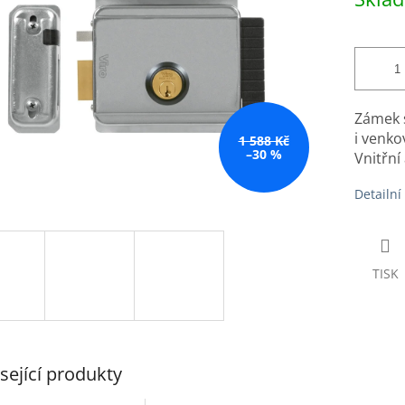
cena:
Zámek s
i venko
1 588 Kč
–30 %
Vnitřní 
Detailní
TISK
sející produkty