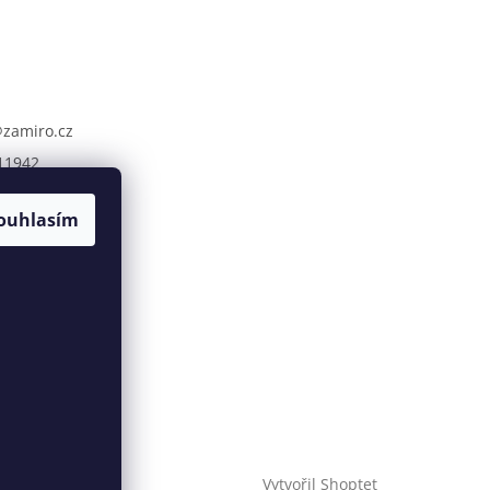
@
zamiro.cz
11942
ouhlasím
Vytvořil Shoptet