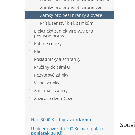
a
n
Zámky pro brány otevírané ven
e
Zámky pro pěší branky a dveře
l
Příslušenství k el. zámkům
Elektrický zámek Viro V09 pro
posuvné brány
Kalené řetězy
Klíče
Pokladničky a schránky
Pružiny do zámků
Rozvorové zámky
Visací zámky
Zadlabací zámky
Zavírače dveří Geze
Nad 3000 Kč doprava
zdarma
Souvi
U objednávek do 100 Kč manipulační
poplatek 30 Kč