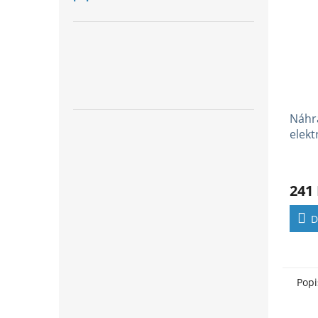
Náhra
elekt
12V 
241
D
Popi