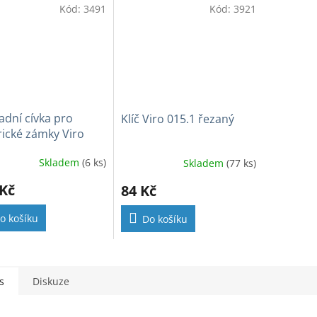
Kód:
3491
Kód:
3921
dní cívka pro
Klíč Viro 015.1 řezaný
rické zámky Viro
AC
Skladem
(6 ks)
Skladem
(77 ks)
 Kč
84 Kč
o košíku
Do košíku
s
Diskuze