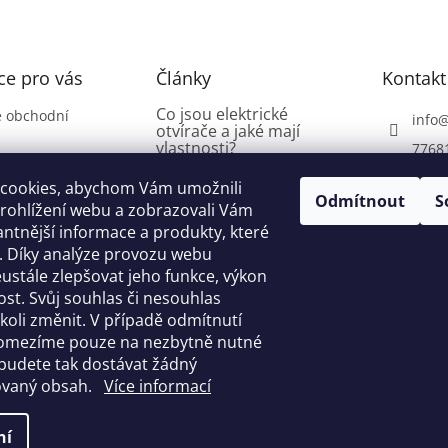
ce pro vás
Články
Kontakt
Co jsou elektrické
 obchodní
info
otvírače a jaké mají
vlastnosti?
7768
í řád
18.5.2024
cookies, abychom Vám umožnili
Odmítnout
S
Visací zámky pro kalené
rohlížení webu a zobrazovali Vám
řetězy: jaké by měly mít
antnější informace a produkty, které
vlastnosti?
í. Díky analýze provozu webu
 platba
stále zlepšovat jeho funkce, výkon
24.4.2024
ost. Svůj souhlas či nesouhlas
Jak vybrat bezpečnostní
oli změnit. V případě odmítnutí
řetěz pro zamykání kola
či motocyklu?
 omezíme pouze na nezbytně nutné
budete tak dostávat žádný
13.3.2024
ovaný obsah.
Více informací
ní
a.