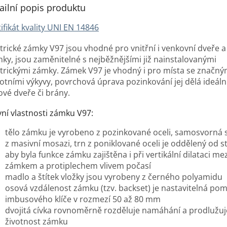
ailní popis produktu
ifikát kvality UNI EN 14846
ktrické zámky V97 jsou vhodné pro vnitřní i venkovní dveře a
nky, jsou zaměnitelné s nejběžnějšími již nainstalovanými
ktrickými zámky. Zámek V97 je vhodný i pro místa se značný
lotními výkyvy, povrchová úprava pozinkování jej dělá ideáln
ové dveře či brány.
vní vlastnosti zámku V97:
tělo zámku je vyrobeno z pozinkované oceli, samosvorná s
z masivní mosazi, trn z poniklované oceli je oddělený od st
aby byla funkce zámku zajištěna i při vertikální dilataci mez
zámkem a protiplechem vlivem počasí
madlo a štítek vložky jsou vyrobeny z černého polyamidu
osová vzdálenost zámku (tzv. backset) je nastavitelná pom
imbusového klíče v rozmezí 50 až 80 mm
dvojitá cívka rovnoměrně rozděluje namáhání a prodlužuj
životnost zámku