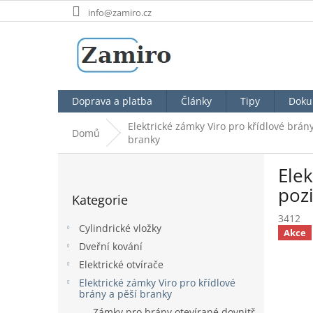
Přejít
info@zamiro.cz
na
obsah
Doprava a platba
Články
Tipy
Doku
Elektrické zámky Viro pro křídlové brány
Domů
branky
P
Elek
o
Přeskočit
s
poz
Kategorie
kategorie
t
3412
r
Cylindrické vložky
Akce
a
Dveřní kování
n
Elektrické otvírače
n
í
Elektrické zámky Viro pro křídlové
brány a pěší branky
p
Zámky pro brány otevírané dovnitř