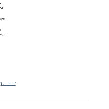
na
ze
znými
ní
prvek
(backset)