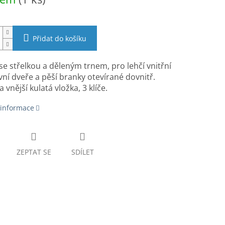
Přidat do košíku
e střelkou a děleným trnem, pro lehčí vnitřní
vní dveře a pěší branky otevírané dovnitř.
a vnější kulatá vložka, 3 klíče.
 informace
ZEPTAT SE
SDÍLET