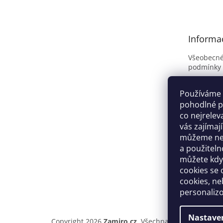
p
a
t
Informa
í
Všeobecné
podmínky
GDPR
Reklamačn
Používáme 
pohodlné p
Kontakty
co nejrelev
Tipy
vás zajímaj
Doprava a
můžeme neu
a použiteln
můžete kdyk
cookies se
cookies, ne
personaliz
Nastave
Copyright 2026
Zamiro.cz
. Všechna práva vyhrazen