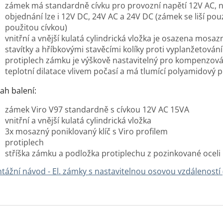
zámek má standardně cívku pro provozní napětí 12V AC, 
objednání lze i 12V DC, 24V AC a 24V DC (zámek se liší pou
použitou cívkou)
vnitřní a vnější kulatá cylindrická vložka je osazena mosa
stavítky a hříbkovými stavěcími kolíky proti vyplanžetování
protiplech zámku je výškově nastavitelný pro kompenzová
teplotní dilatace vlivem počasí a má tlumící polyamidový 
ah balení:
zámek Viro V97 standardně s cívkou 12V AC 15VA
vnitřní a vnější kulatá cylindrická vložka
3x mosazný poniklovaný klíč s Viro profilem
protiplech
stříška zámku a podložka protiplechu z pozinkované oceli
tážní návod - El. zámky s nastavitelnou osovou vzdáleností 