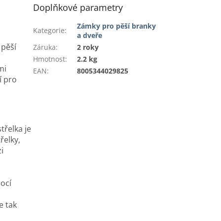
Doplňkové parametry
Zámky pro pěší branky
Kategorie
:
a dveře
 pěší
Záruka
:
2 roky
Hmotnost
:
2.2 kg
mi
EAN
:
8005344029825
í pro
třelka je
řelky,
i
ocí
e tak